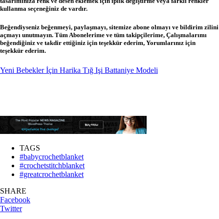
tasarımınıza renk ve desen eklemek için iplik değiştirme veya farklı renkler
kullanma seçeneğiniz de vardır.
Beğendiyseniz beğenmeyi, paylaşmayı,
sitemize abone olmayı ve bildirim zilini
açmayı unutmayın.
Tüm Abonelerime ve tüm takipçilerime,
Çalışmalarımı
beğendiğiniz ve takdir ettiğiniz için teşekkür ederim,
Yorumlarınız için
teşekkür ederim.
Yeni Bebekler İçin Harika Tığ Işi Battaniye Modeli
TAGS
#babycrochetblanket
#crochetstitchblanket
#greatcrochetblanket
SHARE
Facebook
Twitter