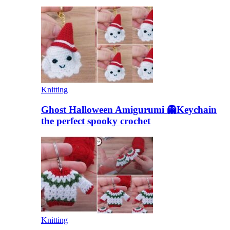
Knitting
Ghost Halloween Amigurumi 👻Keychain
the perfect spooky crochet
Knitting