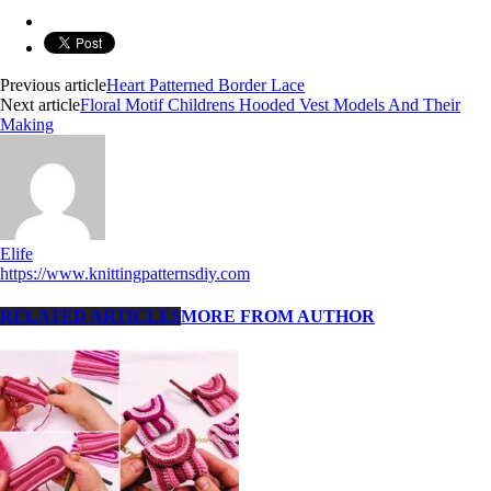
Previous article
Heart Patterned Border Lace
Next article
Floral Motif Childrens Hooded Vest Models And Their
Making
Elife
https://www.knittingpatternsdiy.com
RELATED ARTICLES
MORE FROM AUTHOR