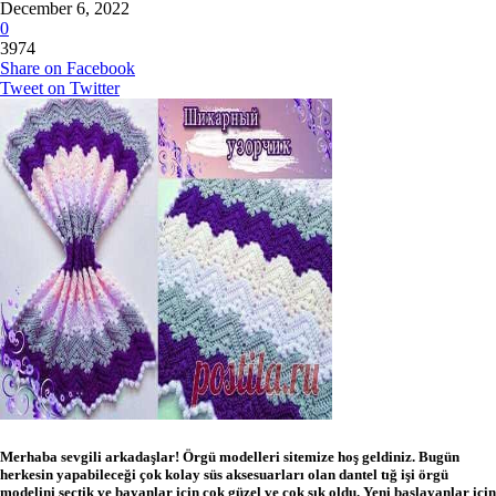
December 6, 2022
0
3974
Share on Facebook
Tweet on Twitter
Merhaba sevgili arkadaşlar!
Örgü modelleri sitemize hoş geldiniz.
Bugün
herkesin yapabileceği çok kolay süs aksesuarları olan dantel tığ işi örgü
modelini seçtik ve bayanlar için çok güzel ve çok şık oldu.
Yeni başlayanlar için