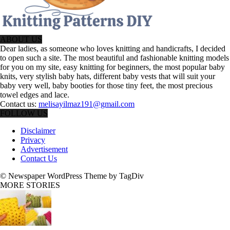
ABOUT US
Dear ladies, as someone who loves knitting and handicrafts, I decided
to open such a site. The most beautiful and fashionable knitting models
for you on my site, easy knitting for beginners, the most popular baby
knits, very stylish baby hats, different baby vests that will suit your
baby very well, baby booties for those tiny feet, the most precious
towel edges and lace.
Contact us:
melisayilmaz191@gmail.com
FOLLOW US
Disclaimer
Privacy
Advertisement
Contact Us
© Newspaper WordPress Theme by TagDiv
MORE STORIES