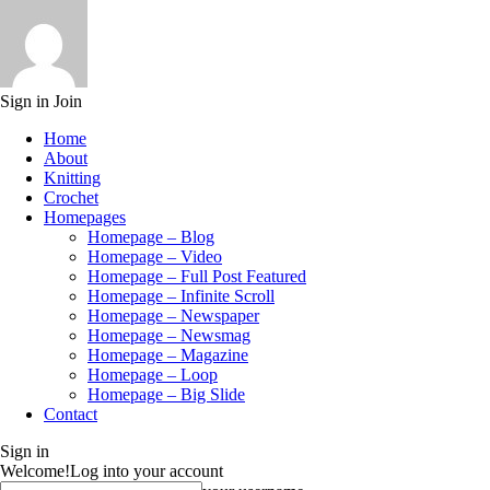
Sign in
Join
Home
About
Knitting
Crochet
Homepages
Homepage – Blog
Homepage – Video
Homepage – Full Post Featured
Homepage – Infinite Scroll
Homepage – Newspaper
Homepage – Newsmag
Homepage – Magazine
Homepage – Loop
Homepage – Big Slide
Contact
Sign in
Welcome!
Log into your account