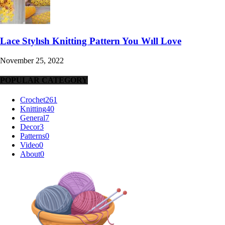
Lace Stylısh Knitting Pattern You Wıll Love
November 25, 2022
POPULAR CATEGORY
Crochet
261
Knitting
40
General
7
Decor
3
Patterns
0
Video
0
About
0